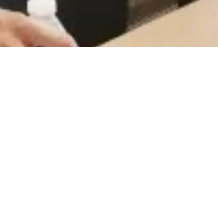
CareerCount
De place to be voor alle Belgische 🇧🇪 accounting
gerelateerde vacatures.
©
2026
•
CareerCount
™ • All Rights Reserved
Terms
•
Privacy
•
Sitemap
•
RSS
•
•