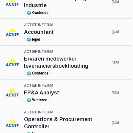
3d
Industrie
🌍
Oostende
ACTIEF INTERIM
Accountant
3d
🌍
Ieper
ACTIEF INTERIM
Ervaren medewerker
3d
leveranciersboekhouding
🌍
Oostende
ACTIEF INTERIM
FP&A Analyst
3d
🌍
Wetteren
ACTIEF INTERIM
Operations & Procurement
3d
Controller