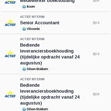
Medewerker boekhouding
3u
🌍
Boom
ACTIEF INTERIM
Senior Accountant
1d
🌍
Vilvoorde
ACTIEF INTERIM
Bediende
leveranciersboekhouding
1d
(tijdelijke opdracht vanaf 24
augustus)
🌍
Dilsen-Stokkem
ACTIEF INTERIM
Bediende
leveranciersboekhouding
2d
(tijdelijke opdracht vanaf 24
augustus)
🌍
Dilsen-Stokkem