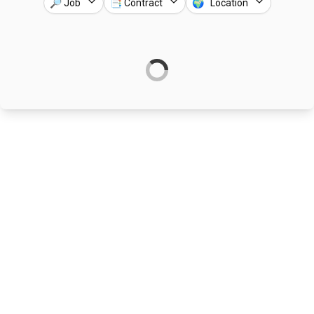
🔎 Job
📑 Contract
🌍 Location