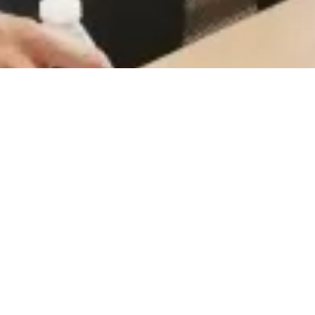
CareerCount
De place to be voor alle Belgische 🇧🇪 accounting
gerelateerde vacatures.
©
2026
•
CareerCount
™ • All Rights Reserved
Terms
•
Privacy
•
Sitemap
•
RSS
•
•