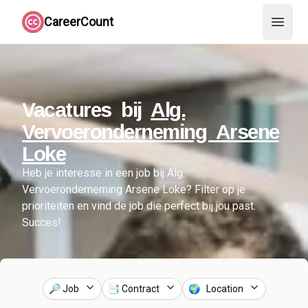
CareerCount
Open 
Vacatures bij
Alg.
Vervoeronderneming Arsene
Loke
Heb je interesse in een job bij
Alg.
Vervoeronderneming Arsene Loke
?
Filter op je
prioriteiten en vind de job die perfect bij jou past.
Succes!
🔎 Job
📑 Contract
🌍 Location