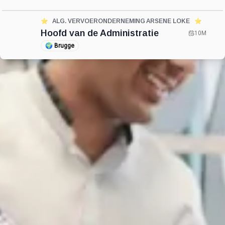
⭐️
ALG. VERVOERONDERNEMING ARSENE LOKE
⭐️
Hoofd van de Administratie
10M
🌍
Brugge