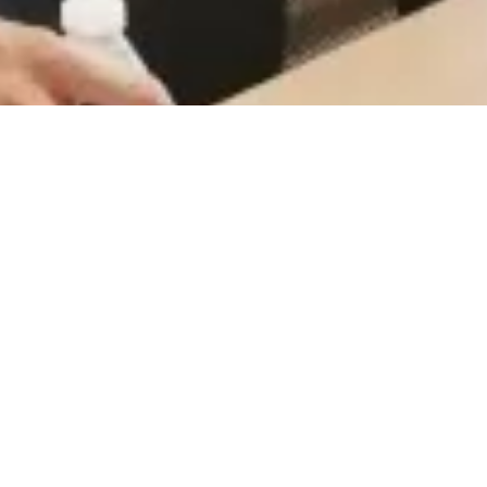
CareerCount
De place to be voor alle Belgische 🇧🇪 accounting
gerelateerde vacatures.
©
2026
•
CareerCount
™ • All Rights Reserved
Terms
•
Privacy
•
Sitemap
•
RSS
•
•