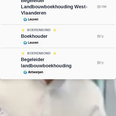
Begeleider
Landbouwboekhouding West-
10M
Vlaanderen
🌍
Leuven
⭐️
BOERENBOND
⭐️
Boekhouder
1y
🌍
Leuven
⭐️
BOERENBOND
⭐️
Begeleider
1y
landbouwboekhouding
🌍
Antwerpen