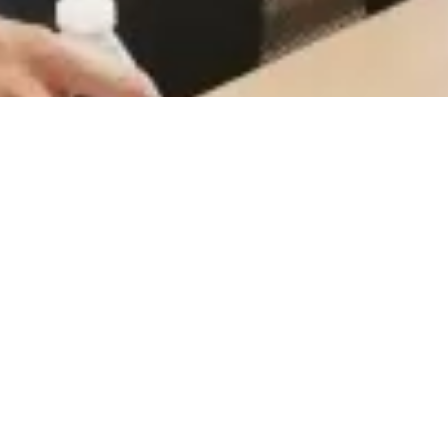
CareerCount
De place to be voor alle Belgische 🇧🇪 accounting
gerelateerde vacatures.
©
2026
•
CareerCount
™ • All Rights Reserved
Terms
•
Privacy
•
Sitemap
•
RSS
•
•