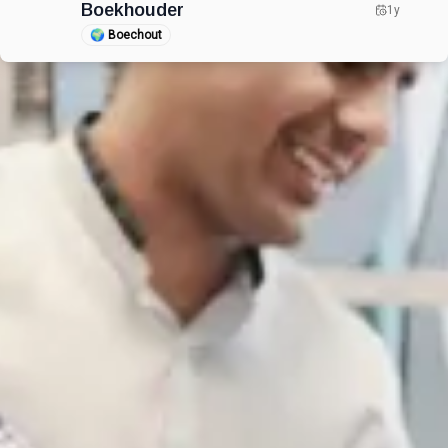
Boekhouder
1y
🌍
Boechout