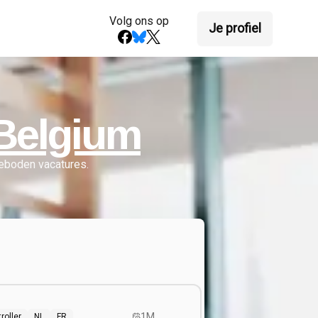
Volg ons op
Je profiel
Belgium
boden vacatures.
1M
roller
NL
FR