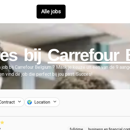
Alle jobs
es bij
Carrefour 
 job bij
Carrefour Belgium
?
Maak je keuze uit een van de
9
aange
n en vind de job die perfect bij jou past. Succes!
Contract
🌍 Location
⭐️
.
full-time
business en financial cont