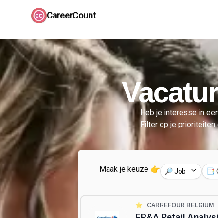
CareerCount
Vacatur
Heb je interesse in een
Filter op je prioriteite
Maak je keuze 👉
🔎 Job
📑 
⭐️
CARREFOUR BELGIUM
FP&A Retail Analyst