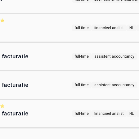
⭐️
full-time
financieel analist
NL
 facturatie
full-time
assistent accountancy
 facturatie
full-time
assistent accountancy
⭐️
 facturatie
full-time
financieel analist
NL