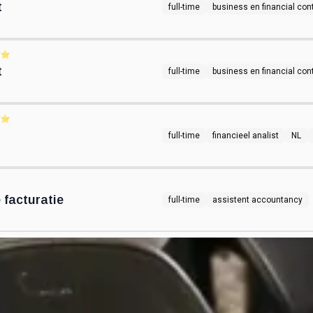
t
full-time
business en financial cont
⭐️
t
full-time
business en financial cont
⭐️
full-time
financieel analist
NL
 facturatie
full-time
assistent accountancy