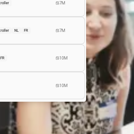
7M
roller
7M
roller
NL
FR
10M
FR
10M