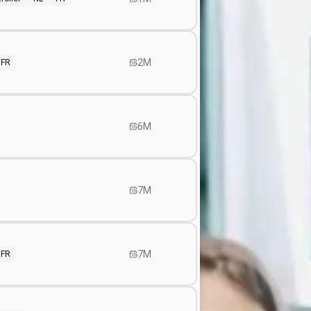
2M
FR
6M
7M
7M
FR