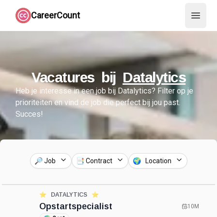
CareerCount
Open 
Vacatures bij
Datalytics
Heb je interesse in een job bij
Datalytics
?
Filter op je
prioriteiten en vind de job die perfect bij jou past.
Succes!
🔎 Job
📑 Contract
🌍 Location
⭐️
DATALYTICS
⭐️
Opstartspecialist
10M