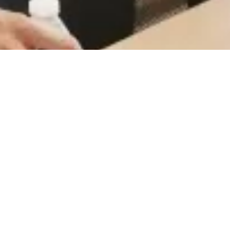
CareerCount
De place to be voor alle Belgische 🇧🇪 accounting
gerelateerde vacatures.
©
2026
•
CareerCount
™ • All Rights Reserved
Terms
•
Privacy
•
Sitemap
•
RSS
•
•