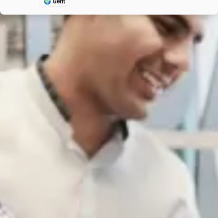
🌍
Gent