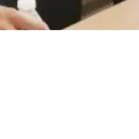
CareerCount
De place to be voor alle Belgische 🇧🇪 accounting
gerelateerde vacatures.
©
2026
•
CareerCount
™ • All Rights Reserved
Terms
•
Privacy
•
Sitemap
•
RSS
•
•