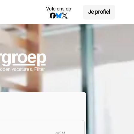
Volg ons op
Je profiel
rgroep
den vacatures.
Filter
5M