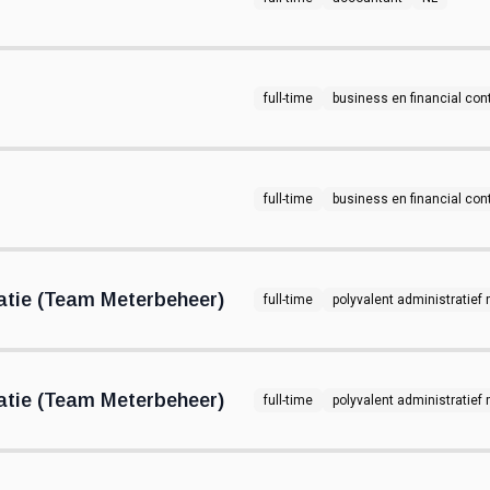
full-time
business en financial cont
full-time
business en financial cont
tie (Team Meterbeheer)
full-time
polyvalent administratie
tie (Team Meterbeheer)
full-time
polyvalent administratie