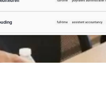
ebiteuren
full-time
polyvalent administratie
ouding
full-time
assistent accountancy