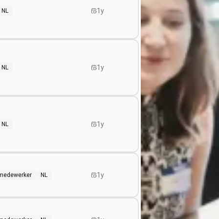
1y
NL
1y
NL
1y
NL
1y
f medewerker
NL