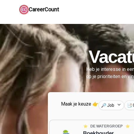
CareerCount
Vacat
Heb je interesse in een
op je prioriteiten en vi
Maak je keuze 👉
🔎 Job
📑 
⭐️
DE WATERGROEP
⭐️
Boekhouder