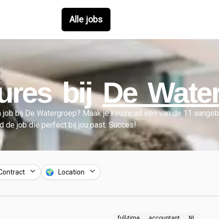
Alle jobs
ures bij
De Wate
 job bij
De Watergroep
?
Maak je keuze uit een van de
11
aangebo
nd de job die perfect bij jou past. Succes!
Contract
🌍 Location
full-time
accountant
NL