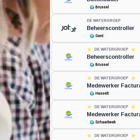
🌍
Brussel
DE WATERGROEP
Beheerscontroller
🌍
Gent
⭐️
DE WATERGROEP
⭐️
Beheerscontroller
🌍
Brussel
⭐️
DE WATERGROEP
⭐️
Medewerker Factura
🌍
Hasselt
⭐️
DE WATERGROEP
⭐️
Medewerker Factura
🌍
Schaarbeek
⭐️
DE WATERGROEP
⭐️