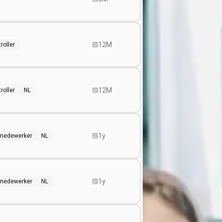
12M
roller
12M
roller
NL
1y
f medewerker
NL
1y
f medewerker
NL