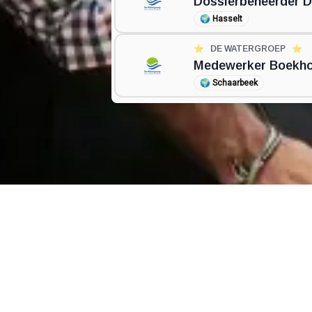
Dossierbeheerder D
🌍
Hasselt
⭐️
DE WATERGROEP
⭐️
Medewerker Boekh
🌍
Schaarbeek