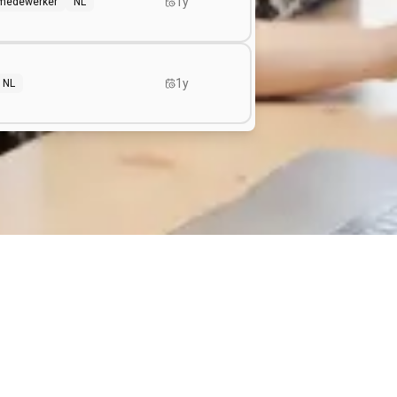
1y
f medewerker
NL
1y
NL