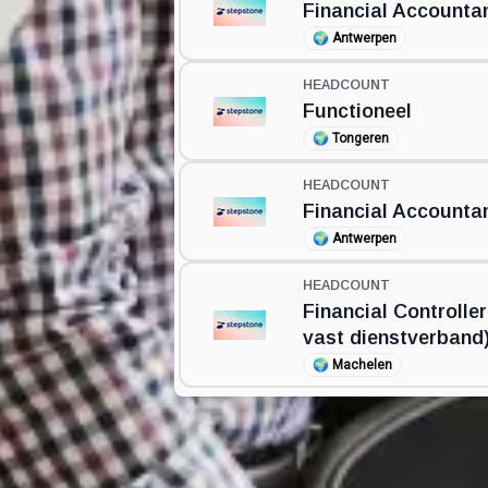
Financial Accountan
🌍
Antwerpen
HEADCOUNT
Functioneel
🌍
Tongeren
HEADCOUNT
Financial Accountan
🌍
Antwerpen
HEADCOUNT
Financial Controlle
vast dienstverband
🌍
Machelen