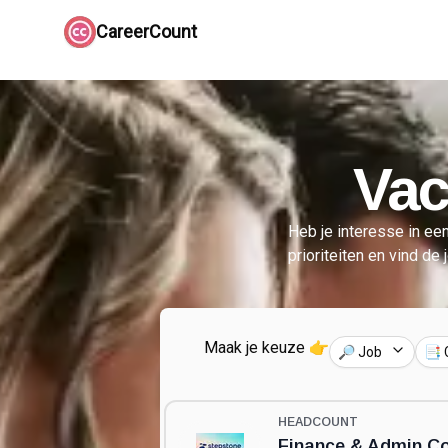
CareerCount
Vac
Heb je interesse in een
prioriteiten en vind de 
Maak je keuze 👉
🔎 Job
📑 
HEADCOUNT
Finance & Admin Co