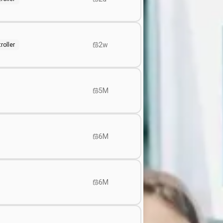
2w
roller
5M
6M
6M