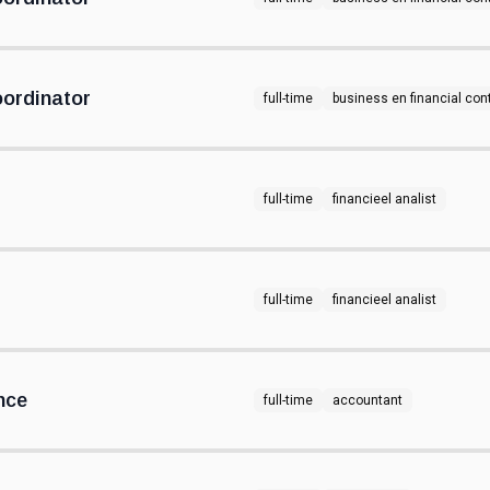
ordinator
full-time
business en financial cont
full-time
financieel analist
full-time
financieel analist
nce
full-time
accountant