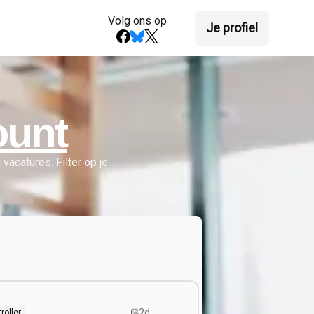
Volg ons op
Je profiel
ount
vacatures.
Filter op je
2d
roller