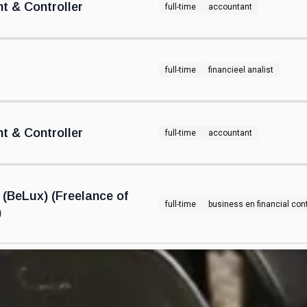
t & Controller
full-time
accountant
full-time
financieel analist
t & Controller
full-time
accountant
r (BeLux) (Freelance of
full-time
business en financial cont
)