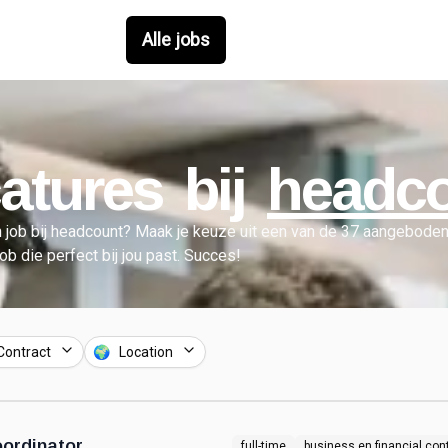
Alle jobs
atures bij
headc
 job bij
headcount
?
Maak je keuze uit een van de
37
aangeboden 
job die perfect bij jou past. Succes!
Contract
🌍 Location
ordinator
full-time
business en financial cont