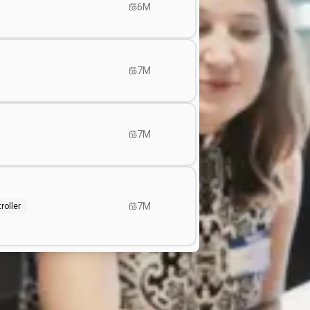
6M
7M
7M
7M
roller