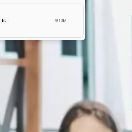
10M
NL