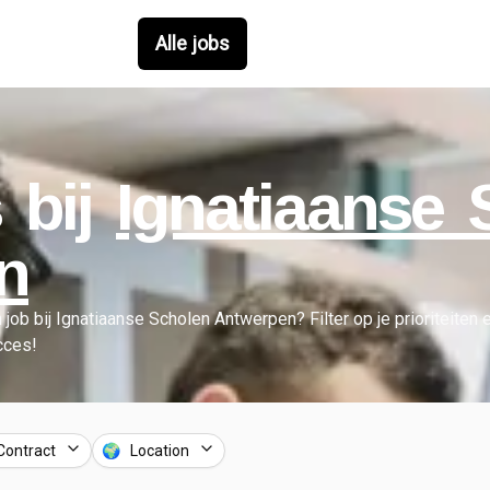
Alle jobs
 bij
Ignatiaanse 
n
 job bij
Ignatiaanse Scholen Antwerpen
?
Filter op je prioriteiten
ucces!
Contract
🌍 Location