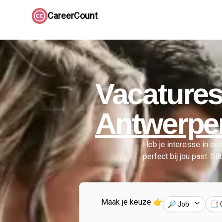
CareerCount
Vacatures
Antwerpe
Heb je interesse in een
perfect bij jou past. S
Maak je keuze 👉
🔎 Job
📑 