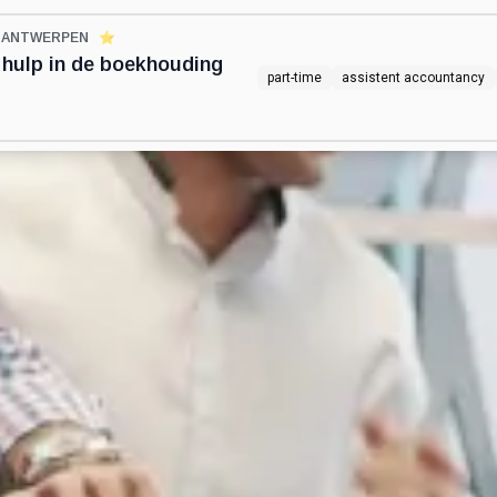
N ANTWERPEN
⭐️
e hulp in de boekhouding
part-time
assistent accountancy