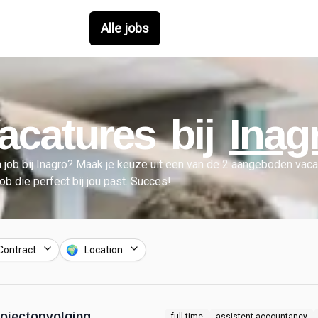
Alle jobs
acatures bij
Inag
 job bij
Inagro
?
Maak je keuze uit een van de
2
aangeboden vacat
job die perfect bij jou past. Succes!
Contract
🌍 Location
rojectopvolging
full-time
assistent accountancy