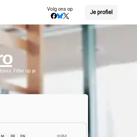
Volg ons op
Je profiel
ro
ures.
Filter op je
9M
NL
FR
EN