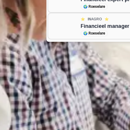
🌍
Roeselare
⭐️
INAGRO
⭐️
Financieel manager
🌍
Roeselare