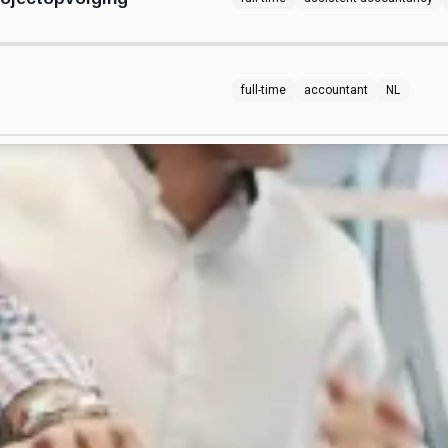
full-time
accountant
NL