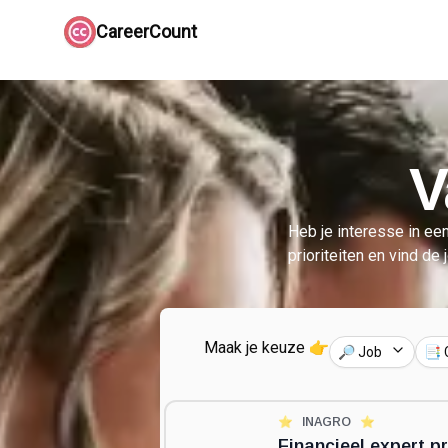
CareerCount
V
Heb je interesse in een
prioriteiten en vind de 
Maak je keuze 👉
🔎 Job
📑 
⭐️
INAGRO
⭐️
Financieel expert p