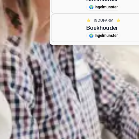
🌍
Ingelmunster
⭐️
INDUFARM
⭐️
Boekhouder
🌍
Ingelmunster