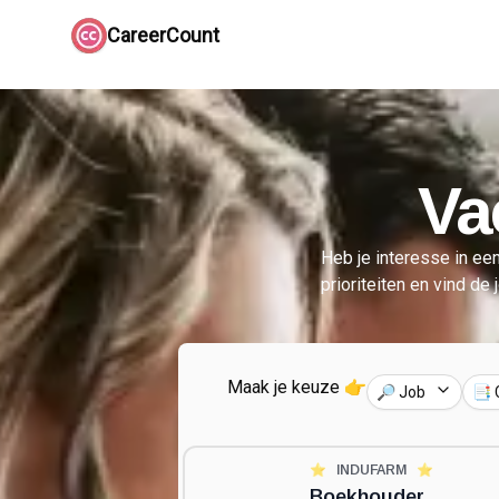
CareerCount
Va
Heb je interesse in een
prioriteiten en vind de 
Maak je keuze 👉
🔎 Job
📑 
⭐️
INDUFARM
⭐️
Boekhouder