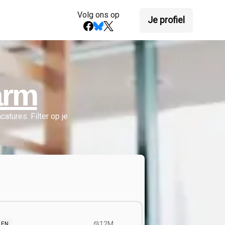
Volg ons op
Je profiel
arm
catures.
Filter op je
12M
EN