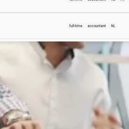
full-time
accountant
NL