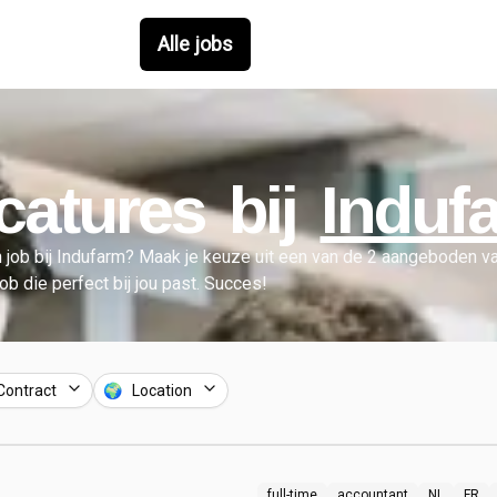
Alle jobs
catures bij
Induf
 job bij
Indufarm
?
Maak je keuze uit een van de
2
aangeboden va
job die perfect bij jou past. Succes!
Contract
🌍 Location
full-time
accountant
NL
FR