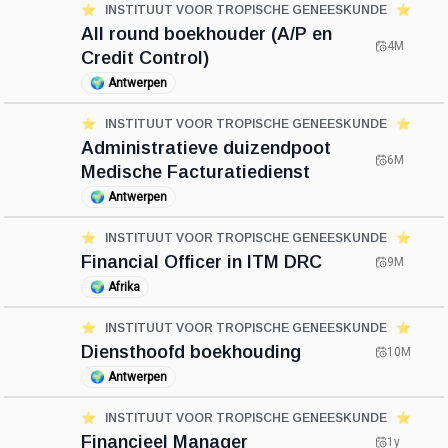
⭐️
INSTITUUT VOOR TROPISCHE GENEESKUNDE
⭐️
All round boekhouder (A/P en
4M
Credit Control)
🌍
Antwerpen
⭐️
INSTITUUT VOOR TROPISCHE GENEESKUNDE
⭐️
Administratieve duizendpoot
6M
Medische Facturatiedienst
🌍
Antwerpen
⭐️
INSTITUUT VOOR TROPISCHE GENEESKUNDE
⭐️
Financial Officer in ITM DRC
9M
🌍
Afrika
⭐️
INSTITUUT VOOR TROPISCHE GENEESKUNDE
⭐️
Diensthoofd boekhouding
10M
🌍
Antwerpen
⭐️
INSTITUUT VOOR TROPISCHE GENEESKUNDE
⭐️
Financieel Manager
1y