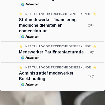
🌍
Antwerpen
⭐️
INSTITUUT VOOR TROPISCHE GENEESKUNDE
⭐️
Stafmedewerker financiering
medische diensten en
1y
nomenclatuur
🌍
Antwerpen
⭐️
INSTITUUT VOOR TROPISCHE GENEESKUNDE
⭐️
Medewerker Patiëntenfacturatie
1y
🌍
Antwerpen
⭐️
INSTITUUT VOOR TROPISCHE GENEESKUNDE
⭐️
Administratief medewerker
2y
Boekhouding
🌍
Antwerpen