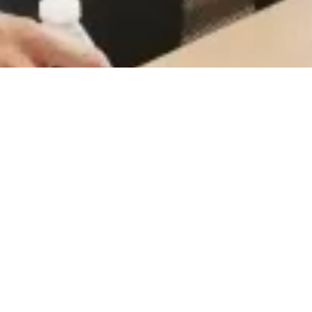
CareerCount
De place to be voor alle Belgische 🇧🇪 accounting
gerelateerde vacatures.
©
2026
•
CareerCount
™ • All Rights Reserved
Terms
•
Privacy
•
Sitemap
•
RSS
•
•