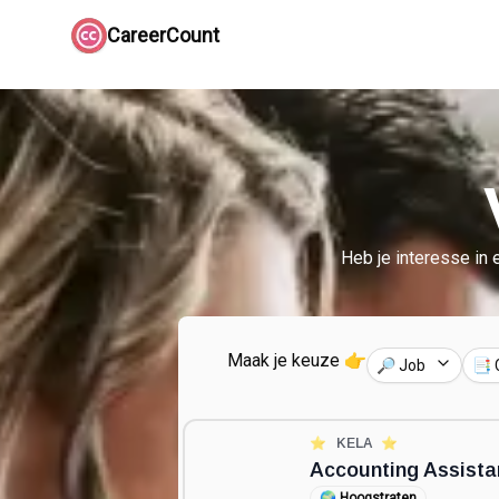
CareerCount
Heb je interesse in 
Maak je keuze 👉
🔎 Job
📑 
⭐️
KELA
⭐️
Accounting Assista
🌍
Hoogstraten