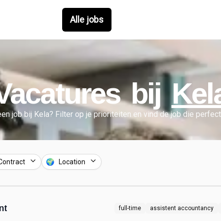
Alle jobs
Vacatures bij
Kel
een job bij
Kela
?
Filter op je prioriteiten en vind de job die perfec
Contract
🌍 Location
nt
full-time
assistent accountancy