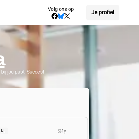
Volg ons op
Je profiel
a
t bij jou past. Succes!
1y
NL