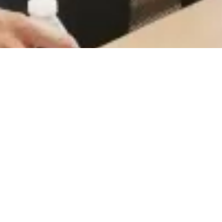
CareerCount
De place to be voor alle Belgische 🇧🇪 accounting
gerelateerde vacatures.
©
2026
•
CareerCount
™ • All Rights Reserved
Terms
•
Privacy
•
Sitemap
•
RSS
•
•