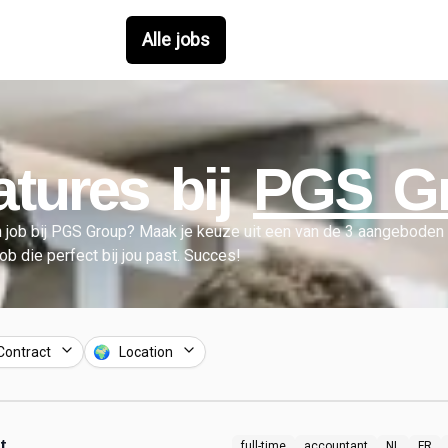
Alle jobs
tures bij
PGS G
 job bij
PGS Group
?
Maak je keuze uit een van de
3
aangeboden 
job die perfect bij jou past. Succes!
Contract
🌍 Location
t
full-time
accountant
NL
FR