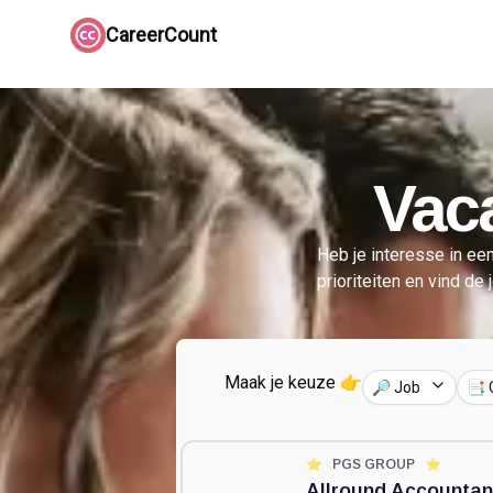
CareerCount
Vaca
Heb je interesse in een
prioriteiten en vind de 
Maak je keuze 👉
🔎 Job
📑 
⭐️
PGS GROUP
⭐️
Allround Accountan