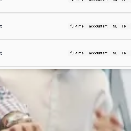
t
full-time
accountant
NL
FR
t
full-time
accountant
NL
FR