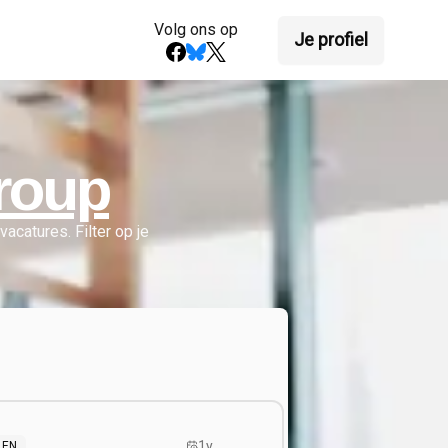
Volg ons op
Je profiel
roup
vacatures.
Filter op je
1y
EN