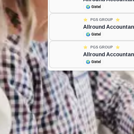
🌍
Gistel
⭐️
PGS GROUP
⭐️
Allround Accountan
🌍
Gistel
⭐️
PGS GROUP
⭐️
Allround Accountan
🌍
Gistel