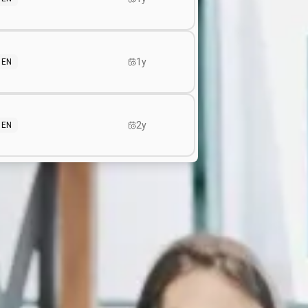
1y
EN
2y
EN