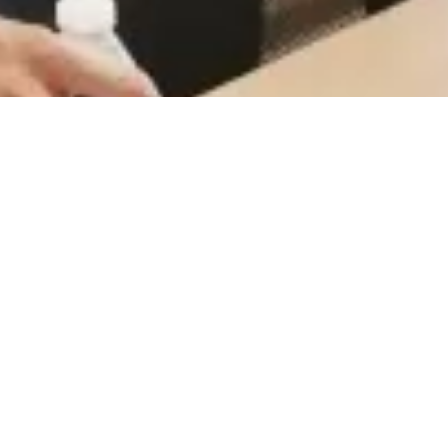
CareerCount
De place to be voor alle Belgische 🇧🇪 accounting
gerelateerde vacatures.
©
2026
•
CareerCount
™ • All Rights Reserved
Terms
•
Privacy
•
Sitemap
•
RSS
•
•