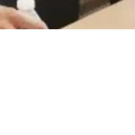
CareerCount
De place to be voor alle Belgische 🇧🇪 accounting
gerelateerde vacatures.
©
2026
•
CareerCount
™ • All Rights Reserved
Terms
•
Privacy
•
Sitemap
•
RSS
•
•