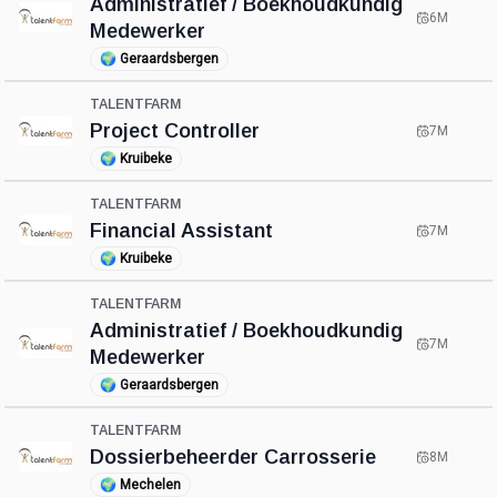
Administratief / Boekhoudkundig
6M
Medewerker
🌍
Geraardsbergen
TALENTFARM
Project Controller
7M
🌍
Kruibeke
TALENTFARM
Financial Assistant
7M
🌍
Kruibeke
TALENTFARM
Administratief / Boekhoudkundig
7M
Medewerker
🌍
Geraardsbergen
TALENTFARM
Dossierbeheerder Carrosserie
8M
🌍
Mechelen