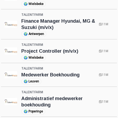
🌍
Wielsbeke
TALENTFARM
Finance Manager Hyundai, MG &
11M
Suzuki (m/v/x)
🌍
Antwerpen
TALENTFARM
Project Controller (m/v/x)
11M
🌍
Wielsbeke
TALENTFARM
Medewerker Boekhouding
11M
🌍
Leuven
TALENTFARM
Administratief medewerker
11M
boekhouding
🌍
Poperinge