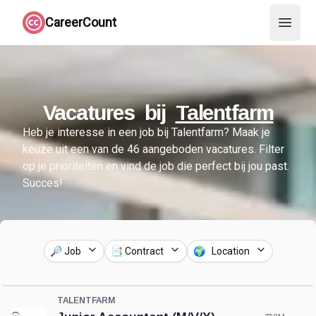
CareerCount
Open 
Vacatures bij
Talentfarm
Heb je interesse in een job bij
Talentfarm
?
Maak je
keuze uit een van de
46
aangeboden vacatures.
Filter
op je prioriteiten en vind de job die perfect bij jou past.
Succes!
🔎 Job
📑 Contract
🌍 Location
TALENTFARM