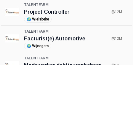
TALENTFARM
Project Controller
12M
🌍
Wielsbeke
TALENTFARM
Facturist(e) Automotive
12M
🌍
Wijnegem
TALENTFARM
Medewerker debiteurenbeheer
1y
🌍
Sint-Katelijne-Waver
TALENTFARM
Medewerker Boekhouding /
Administratief medewerker
1y
boekhouding
🌍
Leuven
CareerCount
TALENTFARM
De place to be voor alle Belgische 🇧🇪 accounting