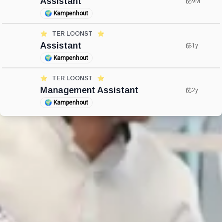
Assistant
9M
🌍
Kampenhout
⭐️
TER LOONST
⭐️
Assistant
1y
🌍
Kampenhout
⭐️
TER LOONST
⭐️
Management Assistant
2y
🌍
Kampenhout