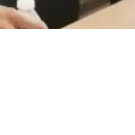
CareerCount
De place to be voor alle Belgische 🇧🇪 accounting
gerelateerde vacatures.
©
2026
•
CareerCount
™ • All Rights Reserved
Terms
•
Privacy
•
Sitemap
•
RSS
•
•