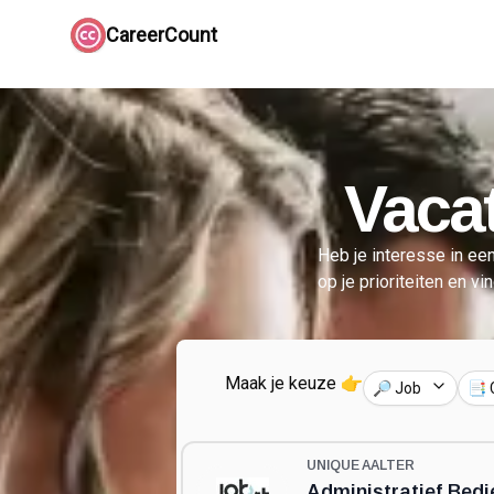
CareerCount
Vacat
Heb je interesse in een
op je prioriteiten en vi
Maak je keuze 👉
🔎 Job
📑 
UNIQUE AALTER
Administratief Bedi