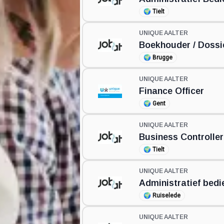
🌍
Tielt
UNIQUE AALTER
Boekhouder / Dossi
🌍
Brugge
UNIQUE AALTER
Finance Officer
🌍
Gent
UNIQUE AALTER
Business Controller
🌍
Tielt
UNIQUE AALTER
Administratief bedi
🌍
Ruiselede
UNIQUE AALTER