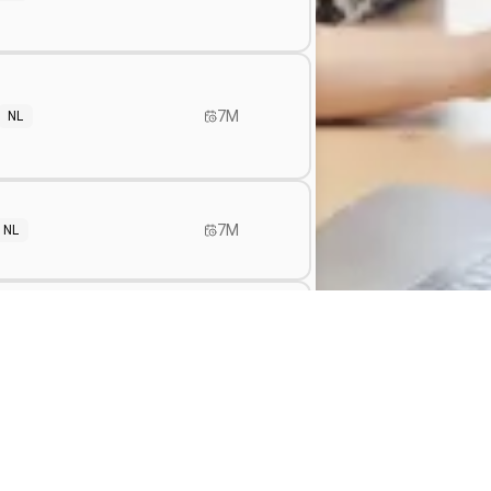
7M
NL
7M
NL
8M
roller
NL
EN
8M
roller
NL
EN