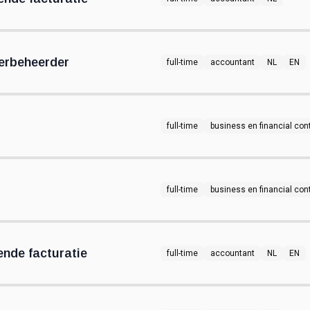
erbeheerder
full-time
accountant
NL
EN
full-time
business en financial cont
full-time
business en financial cont
ende facturatie
full-time
accountant
NL
EN