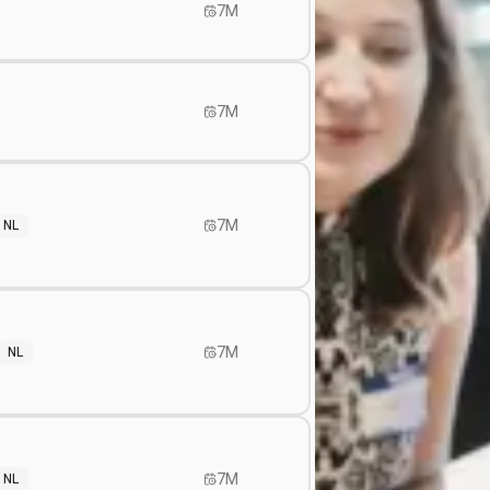
7M
7M
7M
NL
7M
NL
7M
NL