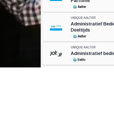
Parttime
🌍
Aalter
UNIQUE AALTER
Administratief Bed
Deeltijds
🌍
Aalter
UNIQUE AALTER
Administratief bedi
🌍
Eeklo
UNIQUE AALTER
Business Controller
🌍
Tielt
UNIQUE AALTER
Business Controller
🌍
Tielt