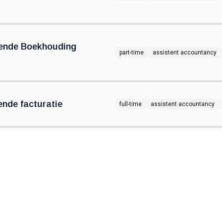
iende Boekhouding
part-time
assistent accountancy
ende facturatie
full-time
assistent accountancy
full-time
business en financial cont
full-time
business en financial cont