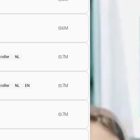
6M
7M
roller
NL
7M
roller
NL
EN
7M