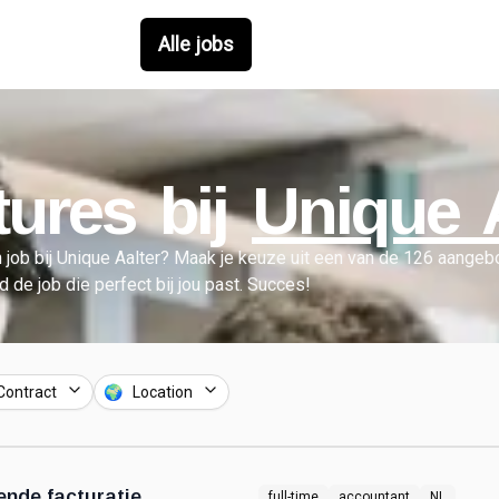
Alle jobs
ures bij
Unique A
 job bij
Unique Aalter
?
Maak je keuze uit een van de
126
aangebo
nd de job die perfect bij jou past. Succes!
Contract
🌍 Location
ende facturatie
full-time
accountant
NL