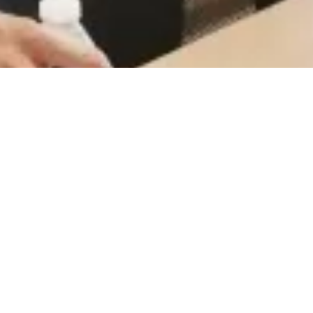
CareerCount
De place to be voor alle Belgische 🇧🇪 accounting
gerelateerde vacatures.
©
2026
•
CareerCount
™ • All Rights Reserved
Terms
•
Privacy
•
Sitemap
•
RSS
•
•