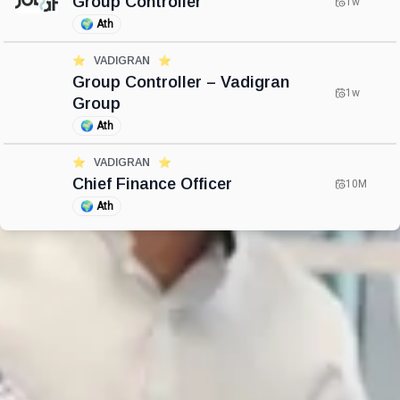
Group Controller
1w
🌍
Ath
⭐️
VADIGRAN
⭐️
Group Controller – Vadigran
1w
Group
🌍
Ath
⭐️
VADIGRAN
⭐️
Chief Finance Officer
10M
🌍
Ath