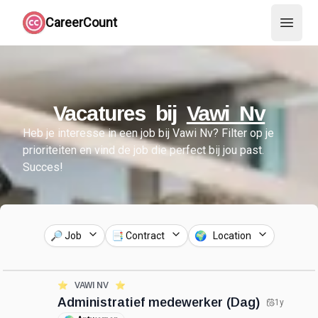
CareerCount
Open 
Vacatures bij
Vawi Nv
Heb je interesse in een job bij
Vawi Nv
?
Filter op je
prioriteiten en vind de job die perfect bij jou past.
Succes!
🔎 Job
📑 Contract
🌍 Location
⭐️
VAWI NV
⭐️
Administratief medewerker (Dag)
1y