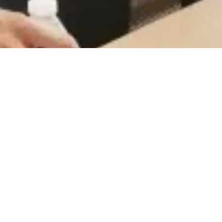
CareerCount
De place to be voor alle Belgische 🇧🇪 accounting
gerelateerde vacatures.
©
2026
•
CareerCount
™ • All Rights Reserved
Terms
•
Privacy
•
Sitemap
•
RSS
•
•