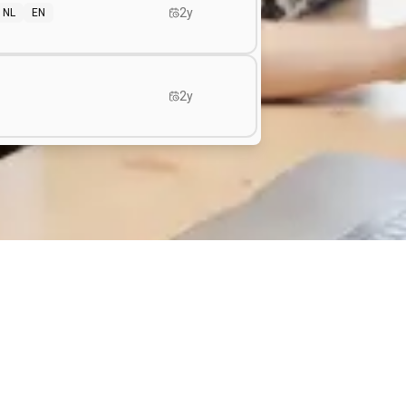
2y
NL
EN
2y