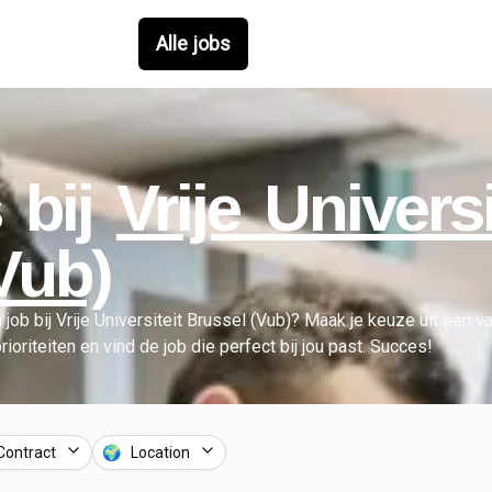
Alle jobs
 bij
Vrije Universi
Vub)
 job bij
Vrije Universiteit Brussel (Vub)
?
Maak je keuze uit een v
prioriteiten en vind de job die perfect bij jou past. Succes!
Contract
🌍 Location