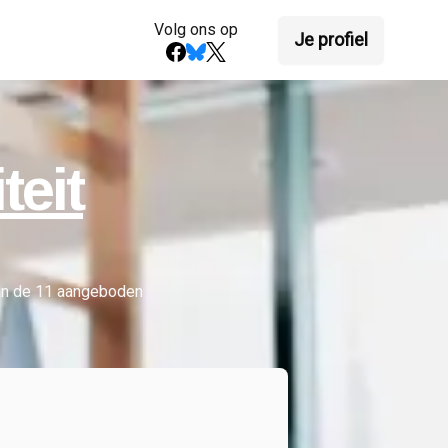
Volg ons op
Je profiel
teit
an de
11
aangeboden