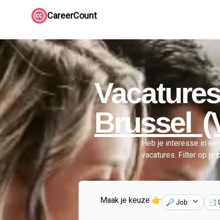
CareerCount
Vacatures
Brussel (
Heb je interesse in een
vacatures.
Filter op je 
Maak je keuze 👉
🔎 Job
📑 