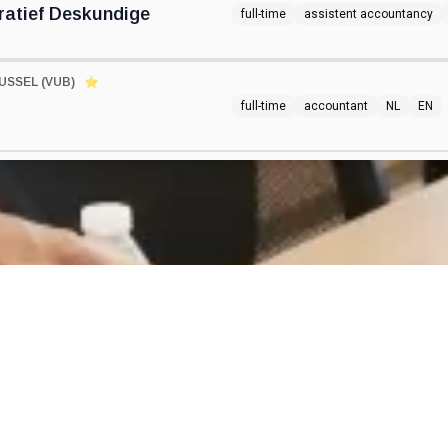
ratief Deskundige
full-time
assistent accountancy
USSEL (VUB)
⭐️
full-time
accountant
NL
EN