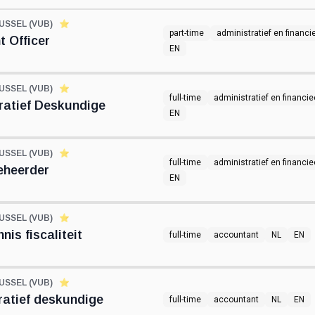
USSEL (VUB)
⭐️
part-time
administratief en financi
 Officer
EN
USSEL (VUB)
⭐️
full-time
administratief en financie
ratief Deskundige
EN
USSEL (VUB)
⭐️
full-time
administratief en financie
eheerder
EN
USSEL (VUB)
⭐️
is fiscaliteit
full-time
accountant
NL
EN
USSEL (VUB)
⭐️
ratief deskundige
full-time
accountant
NL
EN