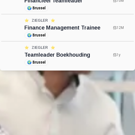
Financieel Teamleader
10M
🌍
Brussel
⭐️
ZIEGLER
⭐️
Finance Management Trainee
12M
🌍
Brussel
⭐️
ZIEGLER
⭐️
Teamleader Boekhouding
1y
🌍
Brussel