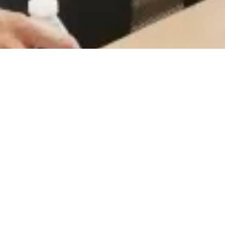
CareerCount
De place to be voor alle Belgische 🇧🇪 accounting
gerelateerde vacatures.
©
2026
•
CareerCount
™ • All Rights Reserved
Terms
•
Privacy
•
Sitemap
•
RSS
•
•