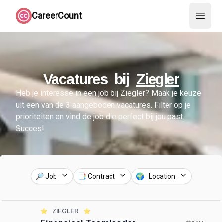
CareerCount
Open 
Vacatures bij
Ziegler
Heb je interesse in een job bij
Ziegler
?
Maak je keuze
uit een van de
3
aangeboden vacatures.
Filter op je
prioriteiten en vind de job die perfect bij jou past.
Succes!
🔎 Job
📑 Contract
🌍 Location
⭐️
ZIEGLER
⭐️