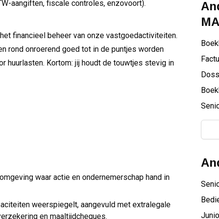
BTW-aangiften, fiscale controles, enzovoort).
And
MA
 het financieel beheer van onze vastgoedactiviteiten.
Boek
gen rond onroerend goed tot in de puntjes worden
Factu
 huurlasten. Kortom: jij houdt de touwtjes stevig in
Doss
Boek
Senio
And
en omgeving waar actie en ondernemerschap hand in
Senio
Bedi
paciteiten weerspiegelt, aangevuld met extralegale
Junio
verzekering en maaltijdcheques.