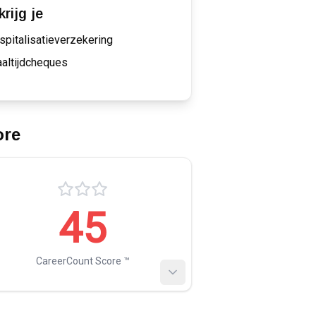
rijg je
spitalisatieverzekering
altijdcheques
ore
45
CareerCount Score ™️