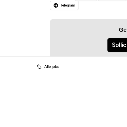
Telegram
Ge
Sollic
Alle jobs
Relevante tags
accountancy
financiën
vastgoed
bo