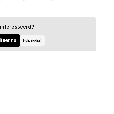
ïnteresseerd?
iteer nu
Hulp nodig?
ekhouding
analytisch