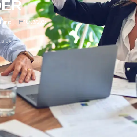
DER
ll-time
18/03/2025
tis CV