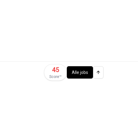
45
Alle jobs
Score™️