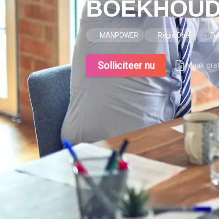
BOEKHOU
MANPOWER
Regio Doel
Fu
Solliciteer nu
Maak gra