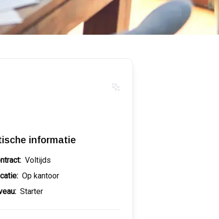
tische informatie
ntract:
Voltijds
catie:
Op kantoor
veau:
Starter