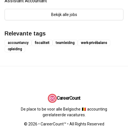
Assistant Accountant
Bekijk alle jobs
Relevante tags
accountancy
fiscaliteit
teamleiding
werk-privébalans
opleiding
CareerCount
De place to be voor alle Belgische 🇧🇪 accounting
gerelateerde vacatures.
©
2026
•
CareerCount
™ • All Rights Reserved