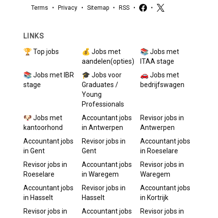
Terms
•
Privacy
•
Sitemap
•
RSS
•
•
LINKS
🏆 Top jobs
💰 Jobs met
📚 Jobs met
aandelen(opties)
ITAA stage
📚 Jobs met IBR
🎓 Jobs voor
🚗 Jobs met
stage
Graduates /
bedrijfswagen
Young
Professionals
🐶 Jobs met
Accountant
jobs
Revisor
jobs in
kantoorhond
in
Antwerpen
Antwerpen
Accountant
jobs
Revisor
jobs in
Accountant
jobs
in
Gent
Gent
in
Roeselare
Revisor
jobs in
Accountant
jobs
Revisor
jobs in
Roeselare
in
Waregem
Waregem
Accountant
jobs
Revisor
jobs in
Accountant
jobs
in
Hasselt
Hasselt
in
Kortrijk
Revisor
jobs in
Accountant
jobs
Revisor
jobs in