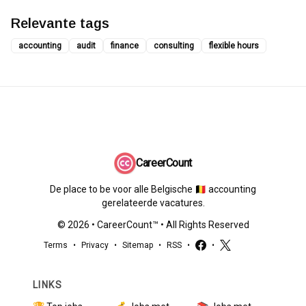
Relevante tags
accounting
audit
finance
consulting
flexible hours
CareerCount
De place to be voor alle Belgische 🇧🇪 accounting
gerelateerde vacatures.
©
2026
•
CareerCount
™ • All Rights Reserved
Terms
•
Privacy
•
Sitemap
•
RSS
•
•
LINKS