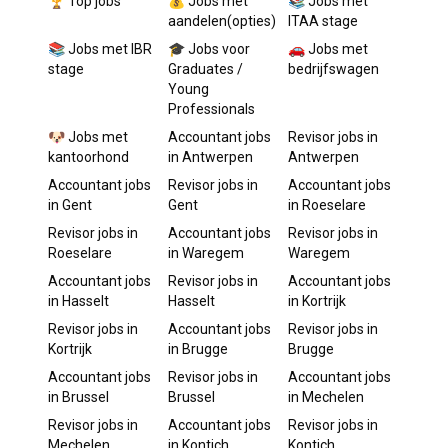
🏆 Top jobs
💰 Jobs met
📚 Jobs met
aandelen(opties)
ITAA stage
📚 Jobs met IBR
🎓 Jobs voor
🚗 Jobs met
stage
Graduates /
bedrijfswagen
Young
Professionals
🐶 Jobs met
Accountant
jobs
Revisor
jobs in
kantoorhond
in
Antwerpen
Antwerpen
Accountant
jobs
Revisor
jobs in
Accountant
jobs
in
Gent
Gent
in
Roeselare
Revisor
jobs in
Accountant
jobs
Revisor
jobs in
Roeselare
in
Waregem
Waregem
Accountant
jobs
Revisor
jobs in
Accountant
jobs
in
Hasselt
Hasselt
in
Kortrijk
Revisor
jobs in
Accountant
jobs
Revisor
jobs in
Kortrijk
in
Brugge
Brugge
Accountant
jobs
Revisor
jobs in
Accountant
jobs
in
Brussel
Brussel
in
Mechelen
Revisor
jobs in
Accountant
jobs
Revisor
jobs in
Mechelen
in
Kontich
Kontich