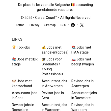
De place to be voor alle Belgische 🇧🇪 accounting
gerelateerde vacatures.
©
2026
•
CareerCount
™ • All Rights Reserved
Terms
•
Privacy
•
Sitemap
•
RSS
•
•
LINKS
🏆 Top jobs
💰 Jobs met
📚 Jobs met
aandelen(opties)
ITAA stage
📚 Jobs met IBR
🎓 Jobs voor
🚗 Jobs met
stage
Graduates /
bedrijfswagen
Young
Professionals
🐶 Jobs met
Accountant
jobs
Revisor
jobs in
kantoorhond
in
Antwerpen
Antwerpen
Accountant
jobs
Revisor
jobs in
Accountant
jobs
in
Gent
Gent
in
Roeselare
Revisor
jobs in
Accountant
jobs
Revisor
jobs in
Roeselare
in
Waregem
Waregem