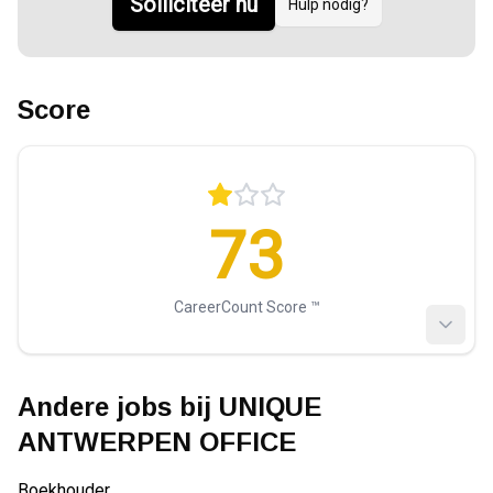
Solliciteer nu
Hulp nodig?
Score
73
CareerCount Score ™️
Andere jobs bij
UNIQUE
ANTWERPEN OFFICE
Boekhouder