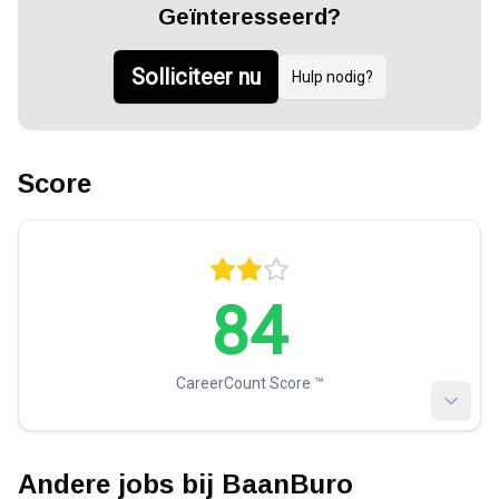
Geïnteresseerd?
Solliciteer nu
Hulp nodig?
Score
84
CareerCount Score ™️
Andere jobs bij
BaanBuro