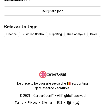
Bekijk alle jobs
Relevante tags
Finance
Business Control
Reporting
Data Analysis
Sales
CareerCount
De place to be voor alle Belgische 🇧🇪 accounting
gerelateerde vacatures.
©
2026
•
CareerCount
™ • All Rights Reserved
Terms
•
Privacy
•
Sitemap
•
RSS
•
•