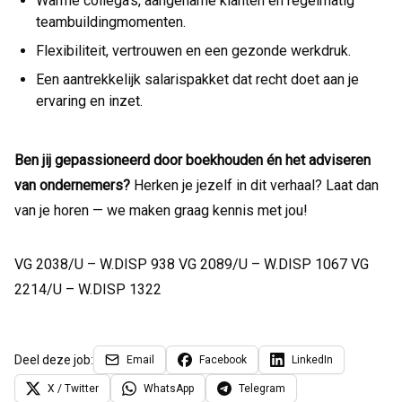
Warme collega's, aangename klanten en regelmatig
teambuildingmomenten.
Flexibiliteit, vertrouwen en een gezonde werkdruk.
Een aantrekkelijk salarispakket dat recht doet aan je
ervaring en inzet.
Ben jij gepassioneerd door boekhouden én het adviseren
van ondernemers?
Herken je jezelf in dit verhaal? Laat dan
van je horen — we maken graag kennis met jou!
VG 2038/U – W.DISP 938 VG 2089/U – W.DISP 1067 VG
2214/U – W.DISP 1322
Deel deze job:
Email
Facebook
LinkedIn
X / Twitter
WhatsApp
Telegram