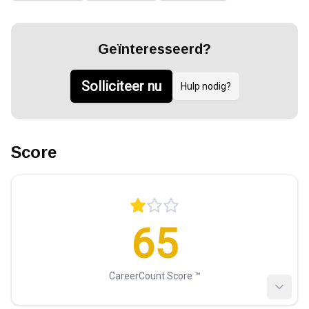
Geïnteresseerd?
Solliciteer nu
Hulp nodig?
Score
65
CareerCount Score ™️