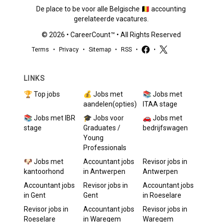
De place to be voor alle Belgische 🇧🇪 accounting
gerelateerde vacatures.
©
2026
•
CareerCount
™ • All Rights Reserved
Terms
•
Privacy
•
Sitemap
•
RSS
•
•
LINKS
🏆 Top jobs
💰 Jobs met
📚 Jobs met
aandelen(opties)
ITAA stage
📚 Jobs met IBR
🎓 Jobs voor
🚗 Jobs met
stage
Graduates /
bedrijfswagen
Young
Professionals
🐶 Jobs met
Accountant
jobs
Revisor
jobs in
kantoorhond
in
Antwerpen
Antwerpen
Accountant
jobs
Revisor
jobs in
Accountant
jobs
in
Gent
Gent
in
Roeselare
Revisor
jobs in
Accountant
jobs
Revisor
jobs in
Roeselare
in
Waregem
Waregem