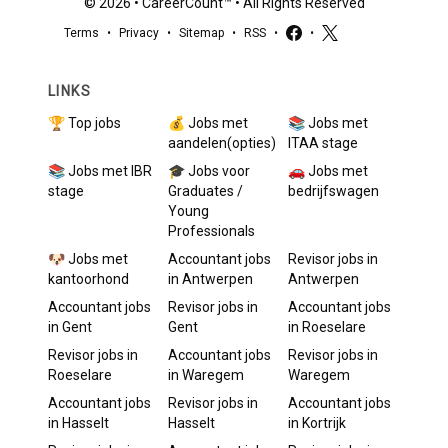
©
2026
•
CareerCount
™ • All Rights Reserved
Terms
•
Privacy
•
Sitemap
•
RSS
•
•
LINKS
🏆 Top jobs
💰 Jobs met
📚 Jobs met
aandelen(opties)
ITAA stage
📚 Jobs met IBR
🎓 Jobs voor
🚗 Jobs met
stage
Graduates /
bedrijfswagen
Young
Professionals
🐶 Jobs met
Accountant
jobs
Revisor
jobs in
kantoorhond
in
Antwerpen
Antwerpen
Accountant
jobs
Revisor
jobs in
Accountant
jobs
in
Gent
Gent
in
Roeselare
Revisor
jobs in
Accountant
jobs
Revisor
jobs in
Roeselare
in
Waregem
Waregem
Accountant
jobs
Revisor
jobs in
Accountant
jobs
in
Hasselt
Hasselt
in
Kortrijk