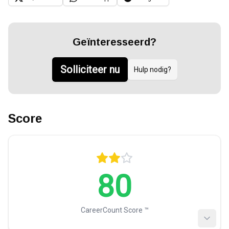
Geïnteresseerd?
Solliciteer nu
Hulp nodig?
Score
80
CareerCount Score ™️