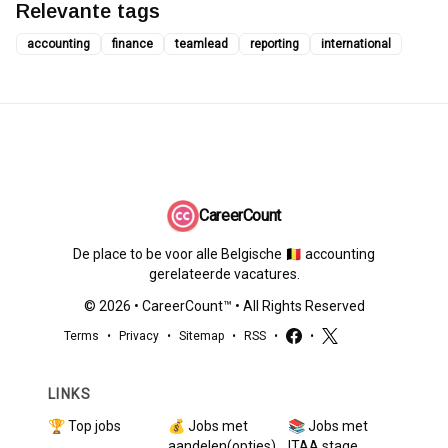
Relevante tags
accounting
finance
teamlead
reporting
international
CareerCount
De place to be voor alle Belgische 🇧🇪 accounting
gerelateerde vacatures.
©
2026
•
CareerCount
™ • All Rights Reserved
Terms
•
Privacy
•
Sitemap
•
RSS
•
•
LINKS
🏆 Top jobs
💰 Jobs met
📚 Jobs met
aandelen(opties)
ITAA stage