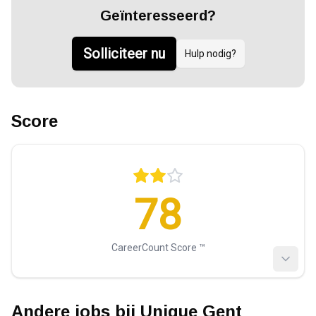
Geïnteresseerd?
Solliciteer nu
Hulp nodig?
Score
78
CareerCount Score ™️
Andere jobs bij
Unique Gent