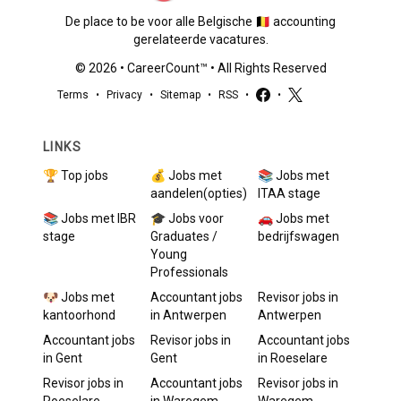
De place to be voor alle Belgische 🇧🇪 accounting
gerelateerde vacatures.
©
2026
•
CareerCount
™ • All Rights Reserved
Terms
•
Privacy
•
Sitemap
•
RSS
•
•
LINKS
🏆 Top jobs
💰 Jobs met
📚 Jobs met
aandelen(opties)
ITAA stage
📚 Jobs met IBR
🎓 Jobs voor
🚗 Jobs met
stage
Graduates /
bedrijfswagen
Young
Professionals
🐶 Jobs met
Accountant
jobs
Revisor
jobs in
kantoorhond
in
Antwerpen
Antwerpen
Accountant
jobs
Revisor
jobs in
Accountant
jobs
in
Gent
Gent
in
Roeselare
Revisor
jobs in
Accountant
jobs
Revisor
jobs in