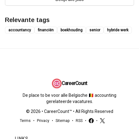
Relevante tags
accountancy
financiën
boekhouding
senior
hybride werk
CareerCount
De place to be voor alle Belgische 🇧🇪 accounting
gerelateerde vacatures.
©
2026
•
CareerCount
™ • All Rights Reserved
Terms
•
Privacy
•
Sitemap
•
RSS
•
•
LINKS