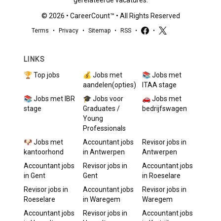
gerelateerde vacatures.
©
2026
•
CareerCount
™ • All Rights Reserved
Terms
•
Privacy
•
Sitemap
•
RSS
•
•
LINKS
🏆 Top jobs
💰 Jobs met
📚 Jobs met
aandelen(opties)
ITAA stage
📚 Jobs met IBR
🎓 Jobs voor
🚗 Jobs met
stage
Graduates /
bedrijfswagen
Young
Professionals
🐶 Jobs met
Accountant
jobs
Revisor
jobs in
kantoorhond
in
Antwerpen
Antwerpen
Accountant
jobs
Revisor
jobs in
Accountant
jobs
in
Gent
Gent
in
Roeselare
Revisor
jobs in
Accountant
jobs
Revisor
jobs in
Roeselare
in
Waregem
Waregem
Accountant
jobs
Revisor
jobs in
Accountant
jobs