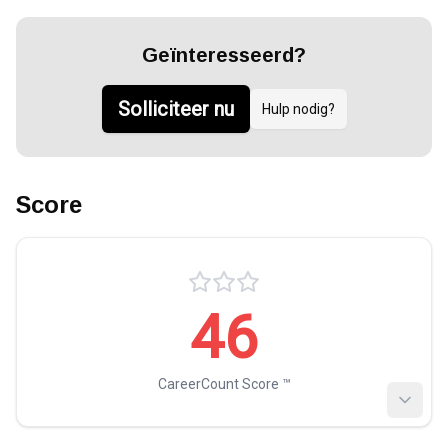
Geïnteresseerd?
Solliciteer nu
Hulp nodig?
Score
46
CareerCount Score ™️