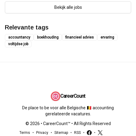
Bekijk alle jobs
Relevante tags
accountancy
boekhouding
financieel advies
ervaring
voltijdse job
CareerCount
De place to be voor alle Belgische 🇧🇪 accounting
gerelateerde vacatures.
©
2026
•
CareerCount
™ • All Rights Reserved
Terms
•
Privacy
•
Sitemap
•
RSS
•
•