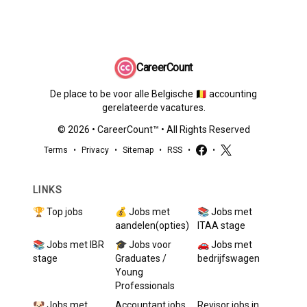
CareerCount
De place to be voor alle Belgische 🇧🇪 accounting
gerelateerde vacatures.
©
2026
•
CareerCount
™ • All Rights Reserved
Terms
•
Privacy
•
Sitemap
•
RSS
•
•
LINKS
🏆 Top jobs
💰 Jobs met
📚 Jobs met
aandelen(opties)
ITAA stage
📚 Jobs met IBR
🎓 Jobs voor
🚗 Jobs met
stage
Graduates /
bedrijfswagen
Young
Professionals
🐶 Jobs met
Accountant
jobs
Revisor
jobs in