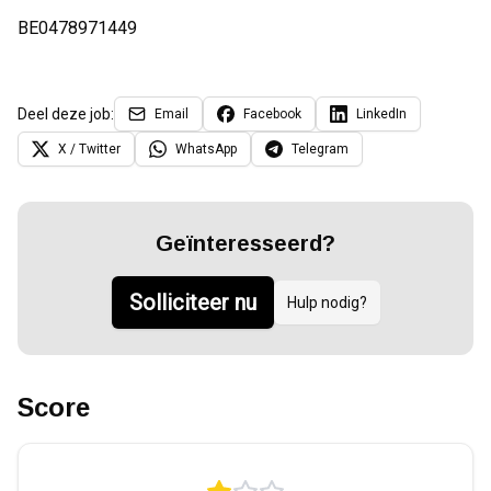
BE0478971449
Deel deze job:
Email
Facebook
LinkedIn
X / Twitter
WhatsApp
Telegram
Geïnteresseerd?
Solliciteer nu
Hulp nodig?
Score