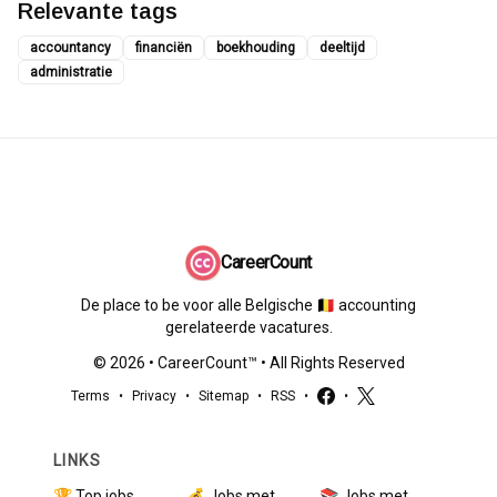
Relevante tags
accountancy
financiën
boekhouding
deeltijd
administratie
CareerCount
De place to be voor alle Belgische 🇧🇪 accounting
gerelateerde vacatures.
©
2026
•
CareerCount
™ • All Rights Reserved
Terms
•
Privacy
•
Sitemap
•
RSS
•
•
LINKS
🏆 Top jobs
💰 Jobs met
📚 Jobs met