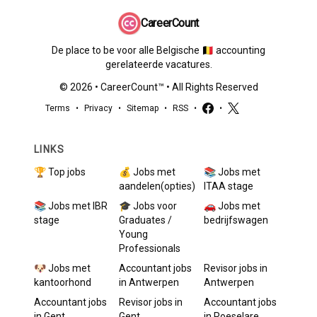
CareerCount
De place to be voor alle Belgische 🇧🇪 accounting
gerelateerde vacatures.
©
2026
•
CareerCount
™ • All Rights Reserved
Terms
•
Privacy
•
Sitemap
•
RSS
•
•
LINKS
🏆 Top jobs
💰 Jobs met
📚 Jobs met
aandelen(opties)
ITAA stage
📚 Jobs met IBR
🎓 Jobs voor
🚗 Jobs met
stage
Graduates /
bedrijfswagen
Young
Professionals
🐶 Jobs met
Accountant
jobs
Revisor
jobs in
kantoorhond
in
Antwerpen
Antwerpen
Accountant
jobs
Revisor
jobs in
Accountant
jobs
in
Gent
Gent
in
Roeselare