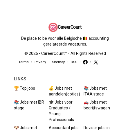
CareerCount
De place to be voor alle Belgische 🇧🇪 accounting
gerelateerde vacatures.
©
2026
•
CareerCount
™ • All Rights Reserved
Terms
•
Privacy
•
Sitemap
•
RSS
•
•
LINKS
🏆 Top jobs
💰 Jobs met
📚 Jobs met
aandelen(opties)
ITAA stage
📚 Jobs met IBR
🎓 Jobs voor
🚗 Jobs met
stage
Graduates /
bedrijfswagen
Young
Professionals
🐶 Jobs met
Accountant
jobs
Revisor
jobs in