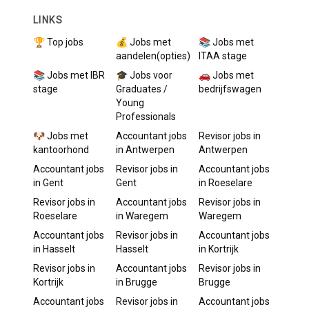
LINKS
🏆 Top jobs
💰 Jobs met
📚 Jobs met
aandelen(opties)
ITAA stage
📚 Jobs met IBR
🎓 Jobs voor
🚗 Jobs met
stage
Graduates /
bedrijfswagen
Young
Professionals
🐶 Jobs met
Accountant
jobs
Revisor
jobs in
kantoorhond
in
Antwerpen
Antwerpen
Accountant
jobs
Revisor
jobs in
Accountant
jobs
in
Gent
Gent
in
Roeselare
Revisor
jobs in
Accountant
jobs
Revisor
jobs in
Roeselare
in
Waregem
Waregem
Accountant
jobs
Revisor
jobs in
Accountant
jobs
in
Hasselt
Hasselt
in
Kortrijk
Revisor
jobs in
Accountant
jobs
Revisor
jobs in
Kortrijk
in
Brugge
Brugge
Accountant
jobs
Revisor
jobs in
Accountant
jobs