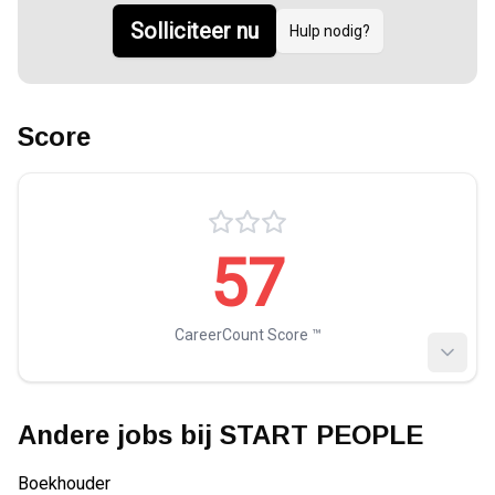
Solliciteer nu
Hulp nodig?
Score
57
CareerCount Score ™️
Andere jobs bij
START PEOPLE
Boekhouder