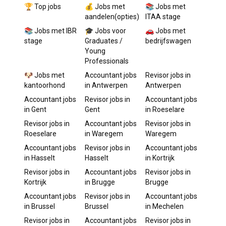
🏆 Top jobs
💰 Jobs met
📚 Jobs met
aandelen(opties)
ITAA stage
📚 Jobs met IBR
🎓 Jobs voor
🚗 Jobs met
stage
Graduates /
bedrijfswagen
Young
Professionals
🐶 Jobs met
Accountant
jobs
Revisor
jobs in
kantoorhond
in
Antwerpen
Antwerpen
Accountant
jobs
Revisor
jobs in
Accountant
jobs
in
Gent
Gent
in
Roeselare
Revisor
jobs in
Accountant
jobs
Revisor
jobs in
Roeselare
in
Waregem
Waregem
Accountant
jobs
Revisor
jobs in
Accountant
jobs
in
Hasselt
Hasselt
in
Kortrijk
Revisor
jobs in
Accountant
jobs
Revisor
jobs in
Kortrijk
in
Brugge
Brugge
Accountant
jobs
Revisor
jobs in
Accountant
jobs
in
Brussel
Brussel
in
Mechelen
Revisor
jobs in
Accountant
jobs
Revisor
jobs in