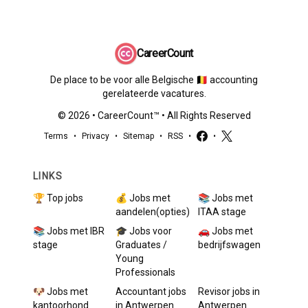
CareerCount
De place to be voor alle Belgische 🇧🇪 accounting
gerelateerde vacatures.
©
2026
•
CareerCount
™ • All Rights Reserved
Terms
•
Privacy
•
Sitemap
•
RSS
•
•
LINKS
🏆 Top jobs
💰 Jobs met
📚 Jobs met
aandelen(opties)
ITAA stage
📚 Jobs met IBR
🎓 Jobs voor
🚗 Jobs met
stage
Graduates /
bedrijfswagen
Young
Professionals
🐶 Jobs met
Accountant
jobs
Revisor
jobs in
kantoorhond
in
Antwerpen
Antwerpen