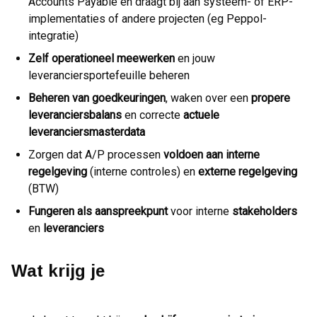
Accounts Payable en draagt bij aan systeem- of ERP-
implementaties of andere projecten (eg Peppol-
integratie)
Zelf operationeel meewerken
en jouw
leveranciersportefeuille beheren
Beheren van goedkeuringen
, waken over een
propere
leveranciersbalans
en correcte
actuele
leveranciersmasterdata
Zorgen dat A/P processen
voldoen aan interne
regelgeving
(interne controles) en
externe regelgeving
(BTW)
Fungeren als aanspreekpunt
voor interne
stakeholders
en
leveranciers
Wat krijg je