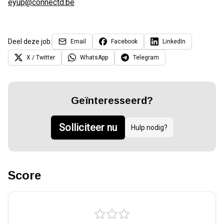
eyup@connectd.be
Deel deze job:
Email
Facebook
LinkedIn
X / Twitter
WhatsApp
Telegram
Geïnteresseerd?
Solliciteer nu
Hulp nodig?
Score