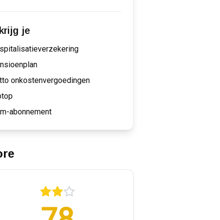
rijg je
spitalisatieverzekering
nsioenplan
tto onkostenvergoedingen
ptop
m-abonnement
ore
78