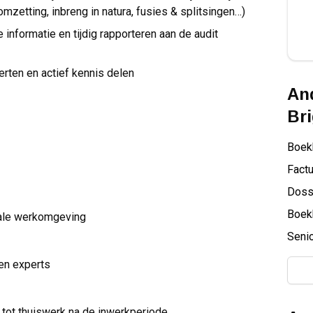
mzetting, inbreng in natura, fusies & splitsingen…)
 informatie en tijdig rapporteren aan de audit
rten en actief kennis delen
And
Bri
Boek
Factu
Doss
Boek
nale werkomgeving
Senio
 en experts
 tot thuiswerk na de inwerkperiode