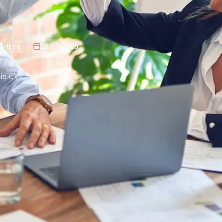
ll-time
28/10/2025
tis CV