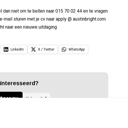
el dan niet om te bellen naar 015 70 02 44 en te vragen
e-mail sturen met je cv naar apply @ austinbright.com.
cht naar een nieuwe uitdaging
LinkedIn
X / Twitter
WhatsApp
ïnteresseerd?
iteer nu
Hulp nodig?