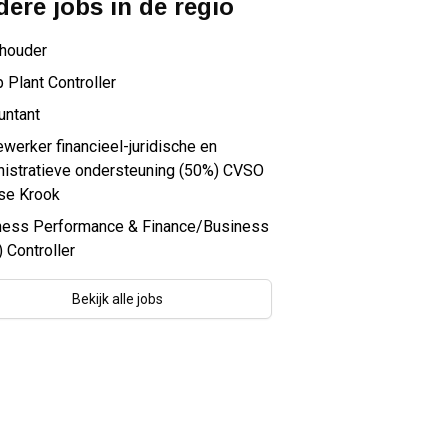
ere jobs in de regio
houder
 Plant Controller
untant
erker financieel-juridische en
nistratieve ondersteuning (50%) CVSO
se Krook
ness Performance & Finance/Business
 Controller
Bekijk alle jobs