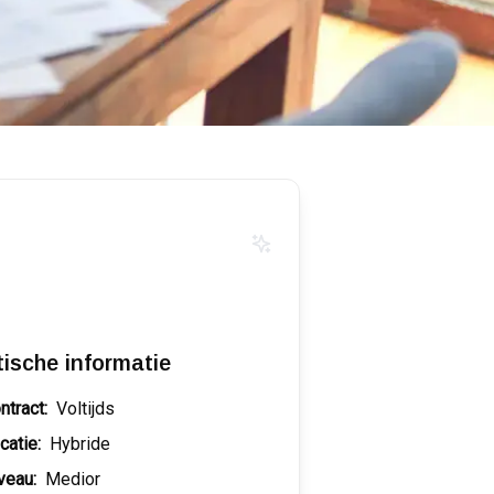
tische informatie
ntract:
Voltijds
catie:
Hybride
veau:
Medior