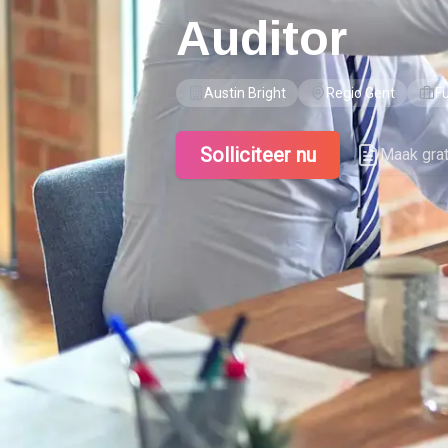
Auditor
Austin Bright
Regio Gent
Fu
Solliciteer nu
Maak gra