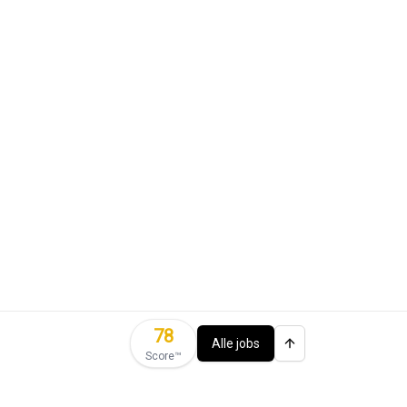
78
Alle jobs
Score™️