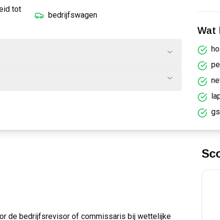
eid tot
bedrijfswagen
Wat k
ho
pe
ne
la
gs
Sc
r de bedrijfsrevisor of commissaris bij wettelijke