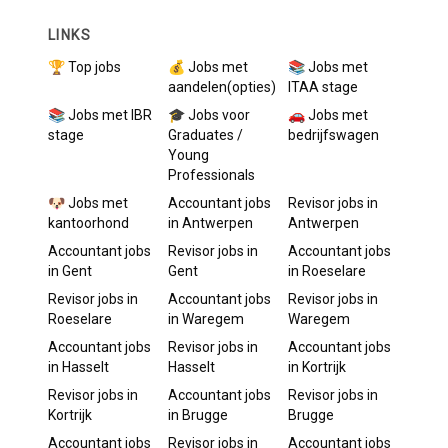
LINKS
🏆 Top jobs
💰 Jobs met
📚 Jobs met
aandelen(opties)
ITAA stage
📚 Jobs met IBR
🎓 Jobs voor
🚗 Jobs met
stage
Graduates /
bedrijfswagen
Young
Professionals
🐶 Jobs met
Accountant
jobs
Revisor
jobs in
kantoorhond
in
Antwerpen
Antwerpen
Accountant
jobs
Revisor
jobs in
Accountant
jobs
in
Gent
Gent
in
Roeselare
Revisor
jobs in
Accountant
jobs
Revisor
jobs in
Roeselare
in
Waregem
Waregem
Accountant
jobs
Revisor
jobs in
Accountant
jobs
in
Hasselt
Hasselt
in
Kortrijk
Revisor
jobs in
Accountant
jobs
Revisor
jobs in
Kortrijk
in
Brugge
Brugge
Accountant
jobs
Revisor
jobs in
Accountant
jobs